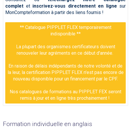
complet
et
inscrivez-vous directement en ligne
sur
MonCompteformation à partir des liens fournis !
** Catalogue PIPPLET FLEX temporairement
indisponible **
La plupart des organismes certificateurs doivent
renouveler leur agréments en ce début d'année.
En raison de délais indépendants de notre volonté et de
la leur, la certification PIPPLET FLEX n'est pas encore de
nouveau disponible pour un financement par le CPF.
Nos catalogues de formations au PIPPLET FEX seront
remis à jour et en ligne très prochainement !
Formation individuelle en anglais